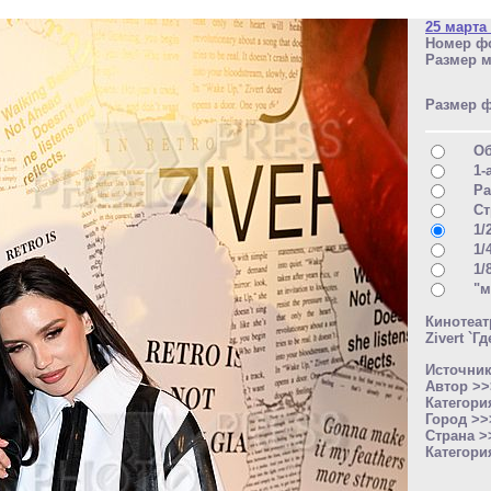
25 марта
Номер фо
Размер м
Размер 
О
1-
Ра
Ст
1/
1/
1/
"м
Кинотеа
Zivert `
Источни
Автор >
Категори
Город >
Страна 
Категори