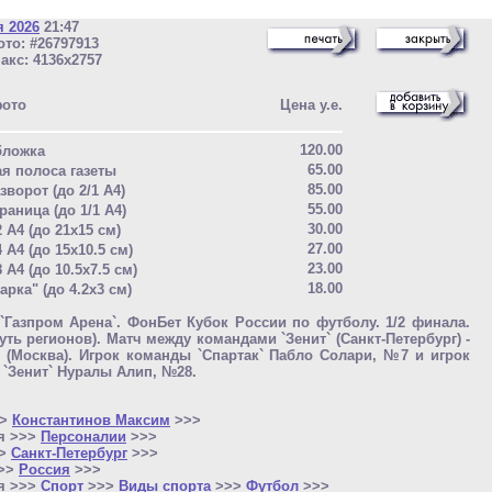
я 2026
21:47
то: #26797913
акс: 4136x2757
фото
Цена у.е.
120.00
бложка
65.00
ая полоса газеты
85.00
зворот (до 2/1 A4)
55.00
раница (до 1/1 A4)
30.00
2 A4 (до 21x15 см)
27.00
4 A4 (до 15x10.5 см)
23.00
8 A4 (до 10.5x7.5 см)
18.00
арка" (до 4.2x3 см)
`Газпром Арена`. ФонБет Кубок России по футболу. 1/2 финала.
Путь регионов). Матч между командами `Зенит` (Санкт-Петербург) -
` (Москва). Игрок команды `Спартак` Пабло Солари, №7 и игрок
`Зенит` Нуралы Алип, №28.
>>
Константинов Максим
>>>
я >>>
Персоналии
>>>
>>
Санкт-Петербург
>>>
>>>
Россия
>>>
я >>>
Спорт
>>>
Виды спорта
>>>
Футбол
>>>