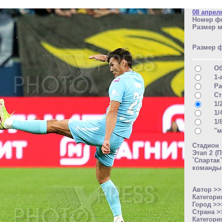
08 апрел
Номер фо
Размер м
Размер 
О
1-
Ра
Ст
1/
1/
1/
"м
Стадион 
Этап 2 (
`Спартак
команды 
Автор >
Категори
Город >
Страна 
Категори