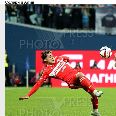
Солари и Алип