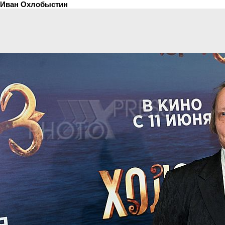
Иван Охлобыстин