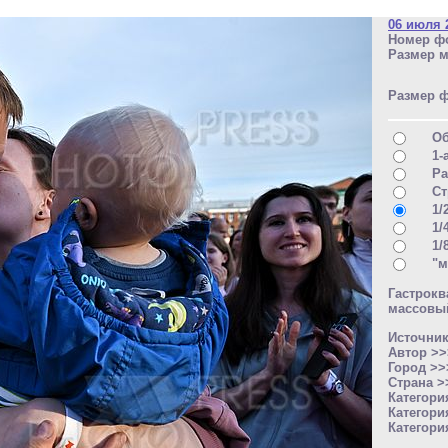
06 июля 
Номер фо
Размер м
Размер 
О
1-
Ра
Ст
1/
1/
1/
"м
Гастрок
массовый
Источни
Автор >
Город >
Страна 
Категори
Категори
Категори