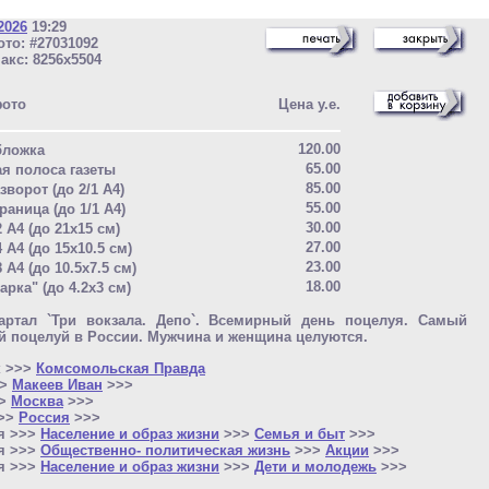
2026
19:29
то: #27031092
акс: 8256x5504
фото
Цена у.е.
120.00
бложка
65.00
ая полоса газеты
85.00
зворот (до 2/1 A4)
55.00
раница (до 1/1 A4)
30.00
2 A4 (до 21x15 см)
27.00
4 A4 (до 15x10.5 см)
23.00
8 A4 (до 10.5x7.5 см)
18.00
арка" (до 4.2x3 см)
вартал `Три вокзала. Депо`. Всемирный день поцелуя. Самый
 поцелуй в России. Мужчина и женщина целуются.
к >>>
Комсомольская Правда
>>
Макеев Иван
>>>
>>
Москва
>>>
>>>
Россия
>>>
я >>>
Население и образ жизни
>>>
Семья и быт
>>>
я >>>
Общественно- политическая жизнь
>>>
Акции
>>>
я >>>
Население и образ жизни
>>>
Дети и молодежь
>>>