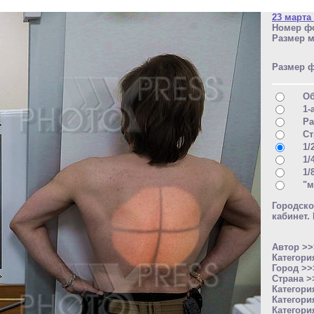
23 марта
Номер фо
Размер м
Размер 
О
1-
Ра
Ст
1/
1/
1/
"м
Городск
кабинет.
Автор >
Категори
Город >
Страна 
Категори
Категори
Категори