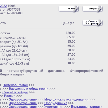
 2022
16:03
то: #6347338
акс: 6720x4480
фото
Цена у.е.
120.00
бложка
65.00
ая полоса газеты
85.00
зворот (до 2/1 A4)
55.00
раница (до 1/1 A4)
30.00
2 A4 (до 21x15 см)
27.00
4 A4 (до 15x10.5 см)
23.00
8 A4 (до 10.5x7.5 см)
18.00
арка" (до 4.2x3 см)
ой противотуберкулезный диспансер. Флюорографический
 Медик и пациент.
>>
Пименов Роман
>>>
я >>>
Население и образ жизни
>>>
>>
Санкт-Петербург
>>>
>>>
Россия
>>>
я >>>
Здравоохранение
>>>
Медицинские исследования
>>>
я >>>
Здравоохранение
>>>
Оборудование
>>>
я >>>
Здравоохранение
>>>
Учреждения
>>>
Больницы, клиники