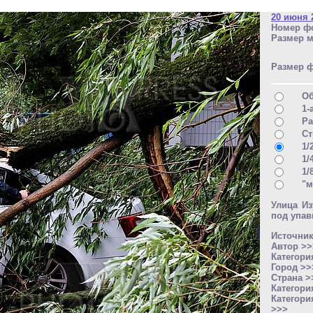
20 июня 
Номер фо
Размер м
Размер 
О
1-
Ра
Ст
1/
1/
1/
"м
Улица И
под упа
Источни
Автор >
Категори
Город >
Страна 
Категори
Категори
>>>