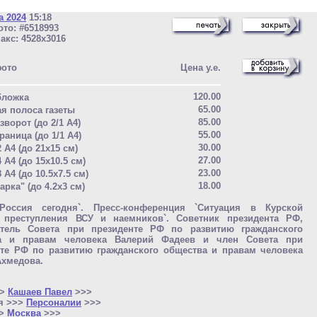
а 2024
15:18
то: #6518993
акс: 4528x3016
фото
Цена у.е.
120.00
бложка
65.00
ая полоса газеты
85.00
зворот (до 2/1 A4)
55.00
раница (до 1/1 A4)
30.00
2 A4 (до 21x15 см)
27.00
4 A4 (до 15x10.5 см)
23.00
8 A4 (до 10.5x7.5 см)
18.00
арка" (до 4.2x3 см)
оссия сегодня`. Пресс-конференция `Ситуация в Курской
: преступления ВСУ и наемников`. Советник президента РФ,
атель Совета при президенте РФ по развитию гражданского
а и правам человека Валерий Фадеев и член Совета при
нте РФ по развитию гражданского общества и правам человека
Ахмедова.
>>
Кашаев Павел
>>>
я >>>
Персоналии
>>>
>>
Москва
>>>