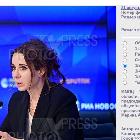
21 август
Номер фо
Размер м
Размер 
О
1-
Ра
Ст
1/
1/
1/
"м
ММПЦ `Р
области
председ
обществ
президе
Марина 
Автор >
Категори
Город >