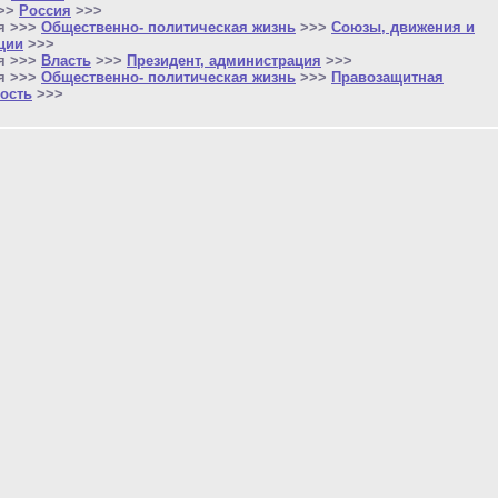
>>>
Россия
>>>
я >>>
Общественно- политическая жизнь
>>>
Союзы, движения и
ции
>>>
я >>>
Власть
>>>
Президент, администрация
>>>
я >>>
Общественно- политическая жизнь
>>>
Правозащитная
ость
>>>