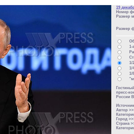
19 декаб
Номер фо
Размер м
Размер 
О
1-
Ра
Ст
1/
1/
1/
"м
Гостины
пресс-к
России В
Источни
Автор >
Категори
Город >
Страна 
Категори