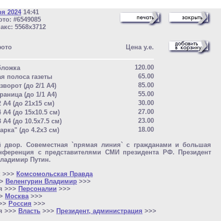
ря 2024
14:41
то: #6549085
акс: 5568x3712
фото
Цена у.е.
120.00
бложка
65.00
ая полоса газеты
85.00
зворот (до 2/1 A4)
55.00
раница (до 1/1 A4)
30.00
2 A4 (до 21x15 см)
27.00
4 A4 (до 15x10.5 см)
23.00
8 A4 (до 10.5x7.5 см)
18.00
арка" (до 4.2x3 см)
й двор. Совеместная `прямая линия` с гражданами и большая
онференция с представителями СМИ президента РФ. Президент
ладимир Путин.
к >>>
Комсомольская Правда
>>
Веленгурин Владимир
>>>
я >>>
Персоналии
>>>
>>
Москва
>>>
>>>
Россия
>>>
я >>>
Власть
>>>
Президент, администрация
>>>