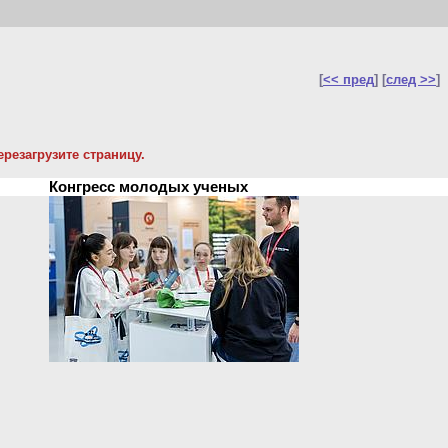
[
<< пред
] [
след >>
]
резагрузите страницу.
Конгресс молодых ученых