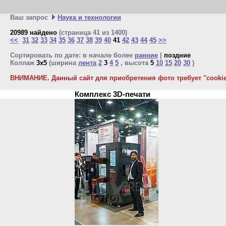
Ваш запрос
Наука и технологии
20989 найдено
(страница 41 из 1400)
<<
31
32
33
34
35
36
37
38
39
40
41
42
43
44
45
>>
Сортировать по дате: в начале более
ранние
|
поздние
Коллаж
3x5
(ширина
лента
2
3
4
5
, высота
5
10
15
20
30
)
ВНИМАНИЕ. Данный сайт для приобретения фото требует "cookie"
Комплекс 3D-печати