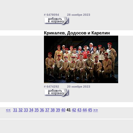
# 6478094 28 ноября 2023
Крикалев, Додосов и Карелин
# 6474292 20 ноября 2023
<<
31
32
33
34
35
36
37
38
39
40
41
42
43
44
45
>>