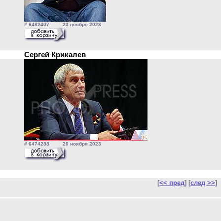
# 6482407 23 ноября 2023
Сергей Крикалев
# 6474288 20 ноября 2023
[
<< пред
] [
след >>
]