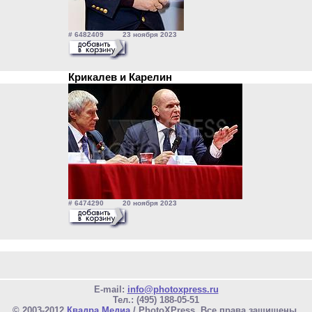
# 6482409 23 ноября 2023
Крикалев и Карелин
# 6474290 20 ноября 2023
E-mail:
info@photoxpress.ru
Тел.: (495) 188-05-51
© 2003-2012
Квадра Медиа
/ PhotoXPress. Все права защищены.