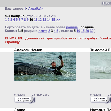
Ваш запрос
Аквабайк
424 найдено
(страница 10 из 29)
1
2
3
4
5
6
7
8
9
10
11
12
13
14
15
>>
Сортировать по дате: в начале более
ранние
|
поздние
Коллаж
3x5
(ширина
лента
2
3
4
5
, высота
5
10
15
20
30
)
ВНИМАНИЕ. Данный сайт для приобретения фото требует "cookie"
страницу.
Алексей Немов
Тимофей 
# 712857 23 июля 2006
# 712855 23 
Данко
Наталья П