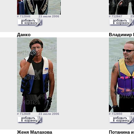
# 712846 23 июля 2006
# 712847 23 
Данко
Владимир
# 712849 23 июля 2006
# 712850 23 
Женя Малахова
Потанина 