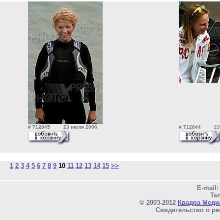
# 712845 23 июля 2006
# 712844 23 
1
2
3
4
5
6
7
8
9
10
11
12
13
14
15
>>
E-mail
Тел
© 2003-2012
Квадра Меди
Свидетельство о ре