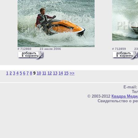
# 712860 23 июля 2006
# 712859 23 
1
2
3
4
5
6
7
8
9
10
11
12
13
14
15
>>
E-mail
Тел
© 2003-2012
Квадра Меди
Свидетельство о ре