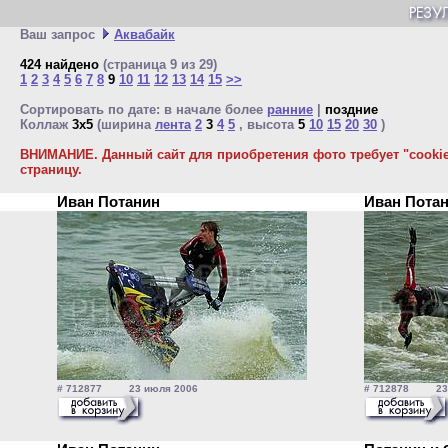
Ваш запрос
Аквабайк
424 найдено
(страница 9 из 29)
1
2
3
4
5
6
7
8
9
10
11
12
13
14
15
>>
Сортировать по дате: в начале более
ранние
|
поздние
Коллаж
3x5
(ширина
лента
2
3
4
5
, высота
5
10
15
20
30
)
ВНИМАНИЕ. Данный сайт для приобретения фото требует "cookie"
страницу.
Иван Потанин
Иван Пота
# 712877 23 июля 2006
# 712878 23 