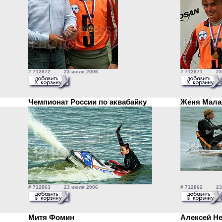
# 712872 23 июля 2006
# 712871 23 
Чемпионат России по аквабайку
Женя Мал
# 712863 23 июля 2006
# 712862 23 
Митя Фомин
Алексей 