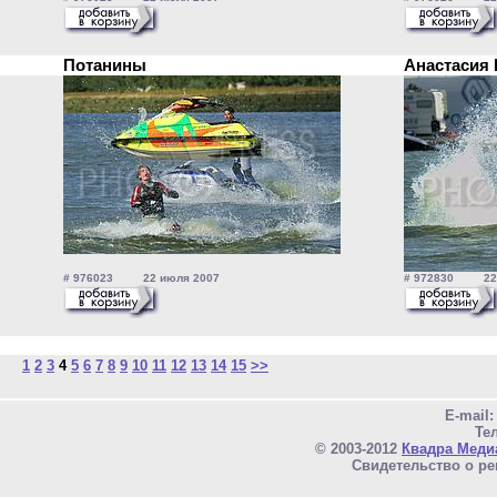
Потанины
Анастасия
# 976023 22 июля 2007
# 972830 22 
1
2
3
4
5
6
7
8
9
10
11
12
13
14
15
>>
E-mail
Тел
© 2003-2012
Квадра Меди
Свидетельство о ре